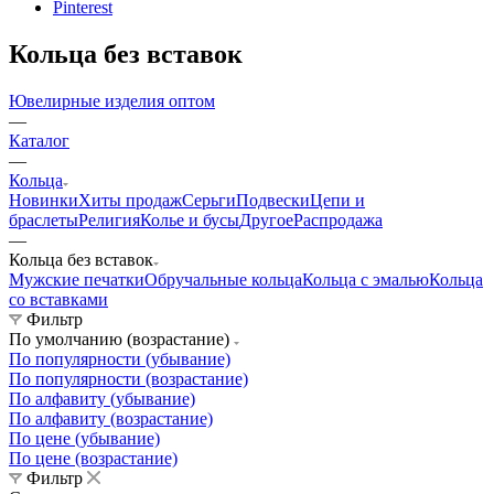
Pinterest
Кольца без вставок
Ювелирные изделия оптом
—
Каталог
—
Кольца
Новинки
Хиты продаж
Серьги
Подвески
Цепи и
браслеты
Религия
Колье и бусы
Другое
Распродажа
—
Кольца без вставок
Мужские печатки
Обручальные кольца
Кольца с эмалью
Кольца
со вставками
Фильтр
По умолчанию (возрастание)
По популярности (убывание)
По популярности (возрастание)
По алфавиту (убывание)
По алфавиту (возрастание)
По цене (убывание)
По цене (возрастание)
Фильтр