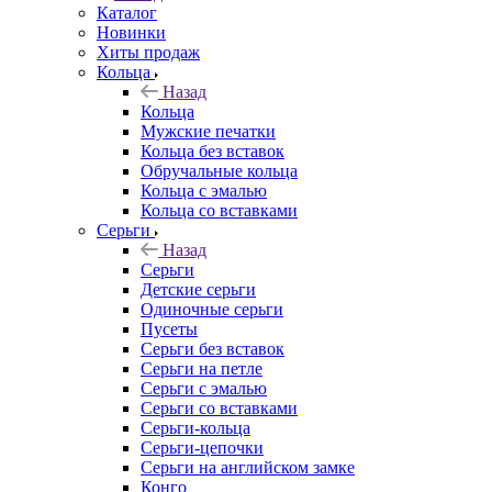
Каталог
Новинки
Хиты продаж
Кольца
Назад
Кольца
Мужские печатки
Кольца без вставок
Обручальные кольца
Кольца с эмалью
Кольца со вставками
Серьги
Назад
Серьги
Детские серьги
Одиночные серьги
Пусеты
Серьги без вставок
Серьги на петле
Серьги с эмалью
Серьги со вставками
Серьги-кольца
Серьги-цепочки
Серьги на английском замке
Конго