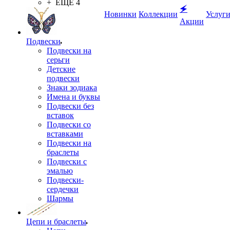
+ ЕЩЕ 4
🗲
Новинки
Коллекции
Услуг
Акции
Подвески
Подвески на
серьги
Детские
подвески
Знаки зодиака
Имена и буквы
Подвески без
вставок
Подвески со
вставками
Подвески на
браслеты
Подвески с
эмалью
Подвески-
сердечки
Шармы
Цепи и браслеты