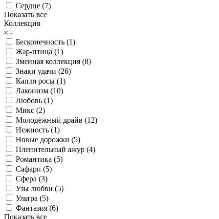
Сердце (
7
)
Показать все
Коллекция
Бесконечность (
1
)
Жар-птица (
1
)
Змеиная коллекция (
8
)
Знаки удачи (
26
)
Капля росы (
1
)
Лаконизм (
10
)
Любовь (
1
)
Микс (
2
)
Молодёжный драйв (
12
)
Нежность (
1
)
Новые дорожки (
5
)
Пленительный ажур (
4
)
Романтика (
5
)
Сафари (
5
)
Сфера (
3
)
Узы любви (
5
)
Ультра (
5
)
Фантазия (
6
)
Показать все