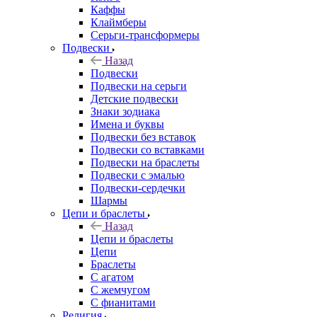
Каффы
Клаймберы
Серьги-трансформеры
Подвески
Назад
Подвески
Подвески на серьги
Детские подвески
Знаки зодиака
Имена и буквы
Подвески без вставок
Подвески со вставками
Подвески на браслеты
Подвески с эмалью
Подвески-сердечки
Шармы
Цепи и браслеты
Назад
Цепи и браслеты
Цепи
Браслеты
С агатом
С жемчугом
С фианитами
Религия