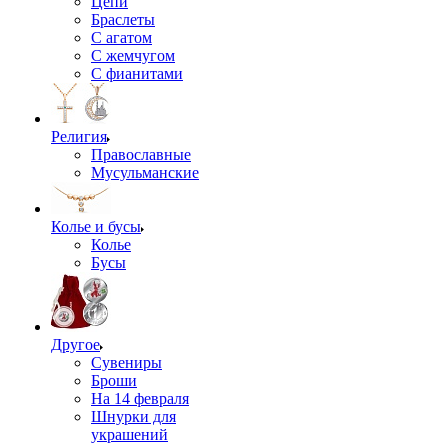
Цепи
Браслеты
С агатом
С жемчугом
С фианитами
Религия
Православные
Мусульманские
Колье и бусы
Колье
Бусы
Другое
Сувениры
Броши
На 14 февраля
Шнурки для
украшений