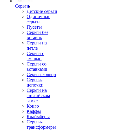
Серьги
Детские серьги
Одиночные
серьги
Пусеты
Серьги без
вставок
Серьги на
петле
Серьги с
эмалью
Серьги со
вставками
Серьги-кольца
Серьги-
цепочки
Серьги на
английском
замке
Конго
Каффы
Клаймберы
Серьги-
трансформеры