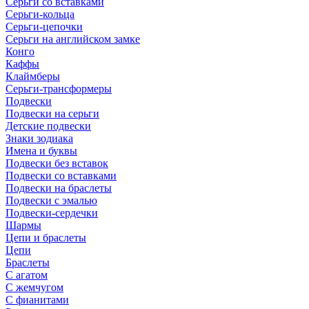
Серьги со вставками
Серьги-кольца
Серьги-цепочки
Серьги на английском замке
Конго
Каффы
Клаймберы
Серьги-трансформеры
Подвески
Подвески на серьги
Детские подвески
Знаки зодиака
Имена и буквы
Подвески без вставок
Подвески со вставками
Подвески на браслеты
Подвески с эмалью
Подвески-сердечки
Шармы
Цепи и браслеты
Цепи
Браслеты
С агатом
С жемчугом
С фианитами