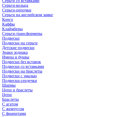
Серьги со вставками
Серьги-кольца
Серьги-цепочки
Серьги на английском замке
Конго
Каффы
Клаймберы
Серьги-трансформеры
Подвески
Подвески на серьги
Детские подвески
Знаки зодиака
Имена и буквы
Подвески без вставок
Подвески со вставками
Подвески на браслеты
Подвески с эмалью
Подвески-сердечки
Шармы
Цепи и браслеты
Цепи
Браслеты
С агатом
С жемчугом
С фианитами