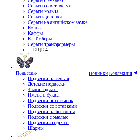
Серьги с эмалью
Серьги со вставками
Серьги-кольца
Серьги-цепочки
Серьги на английском замке
Конго
Каффы
Клаймберы
Серьги-трансформеры
+ ЕЩЕ 4
Подвески

Новинки
Коллекции
Подвески на серьги
Детские подвески
Знаки зодиака
Имена и буквы
Подвески без вставок
Подвески со вставками
Подвески на браслеты
Подвески с эмалью
Подвески-сердечки
Шармы