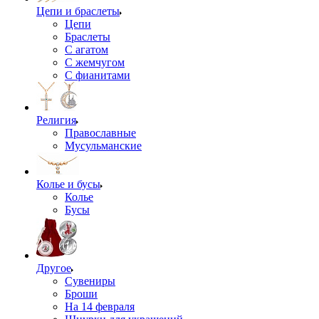
Цепи и браслеты
Цепи
Браслеты
С агатом
С жемчугом
С фианитами
Религия
Православные
Мусульманские
Колье и бусы
Колье
Бусы
Другое
Сувениры
Броши
На 14 февраля