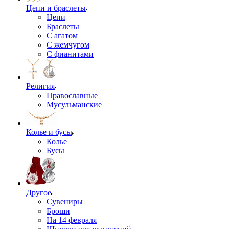
Цепи и браслеты
Цепи
Браслеты
С агатом
С жемчугом
С фианитами
Религия
Православные
Мусульманские
Колье и бусы
Колье
Бусы
Другое
Сувениры
Броши
На 14 февраля