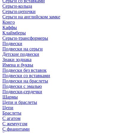
Серьги со вставками
Серьги-кольца
Серьги-цепочки
Серьги на английском замке
Конго
Каффы
Клаймберы
Серьги-трансформеры
Подвески
Подвески на серьги
Детские подвески
Знаки зодиака
Имена и буквы
Подвески без вставок
Подвески со вставками
Подвески на браслеты
Подвески с эмалью
Подвески-сердечки
Шармы
Цепи и браслеты
Цепи
Браслеты
С агатом
С жемчугом
С фианитами