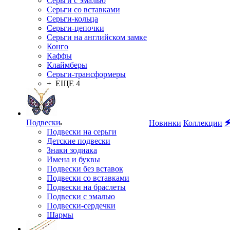
Серьги с эмалью
Серьги со вставками
Серьги-кольца
Серьги-цепочки
Серьги на английском замке
Конго
Каффы
Клаймберы
Серьги-трансформеры
+ ЕЩЕ 4
Подвески

Новинки
Коллекции
Подвески на серьги
Детские подвески
Знаки зодиака
Имена и буквы
Подвески без вставок
Подвески со вставками
Подвески на браслеты
Подвески с эмалью
Подвески-сердечки
Шармы