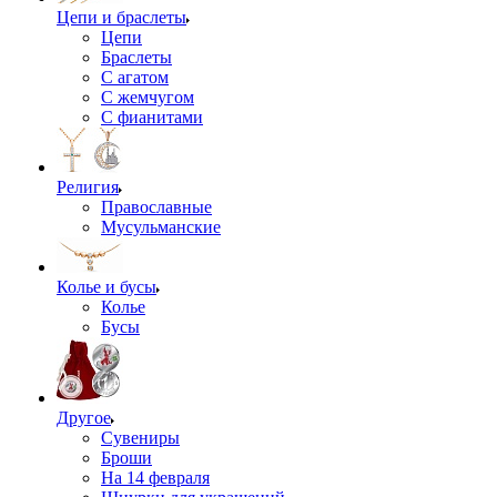
Цепи и браслеты
Цепи
Браслеты
С агатом
С жемчугом
С фианитами
Религия
Православные
Мусульманские
Колье и бусы
Колье
Бусы
Другое
Сувениры
Броши
На 14 февраля