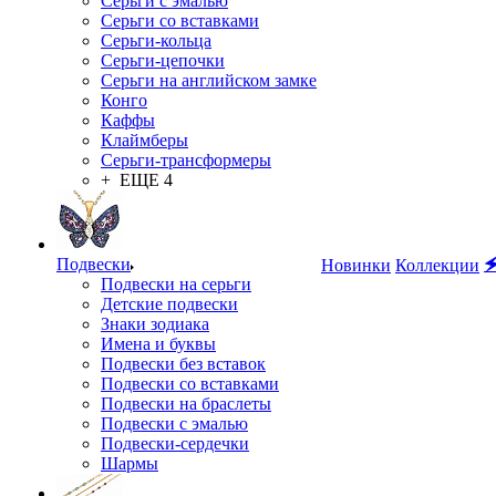
Серьги с эмалью
Серьги со вставками
Серьги-кольца
Серьги-цепочки
Серьги на английском замке
Конго
Каффы
Клаймберы
Серьги-трансформеры
+ ЕЩЕ 4
Подвески

Новинки
Коллекции
Подвески на серьги
Детские подвески
Знаки зодиака
Имена и буквы
Подвески без вставок
Подвески со вставками
Подвески на браслеты
Подвески с эмалью
Подвески-сердечки
Шармы