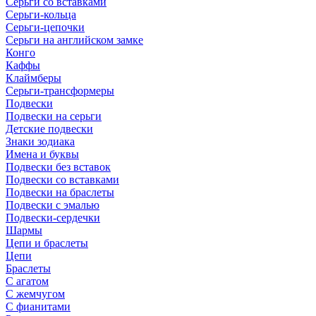
Серьги со вставками
Серьги-кольца
Серьги-цепочки
Серьги на английском замке
Конго
Каффы
Клаймберы
Серьги-трансформеры
Подвески
Подвески на серьги
Детские подвески
Знаки зодиака
Имена и буквы
Подвески без вставок
Подвески со вставками
Подвески на браслеты
Подвески с эмалью
Подвески-сердечки
Шармы
Цепи и браслеты
Цепи
Браслеты
С агатом
С жемчугом
С фианитами