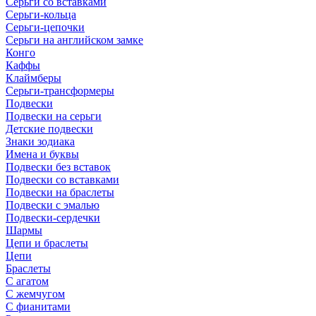
Серьги со вставками
Серьги-кольца
Серьги-цепочки
Серьги на английском замке
Конго
Каффы
Клаймберы
Серьги-трансформеры
Подвески
Подвески на серьги
Детские подвески
Знаки зодиака
Имена и буквы
Подвески без вставок
Подвески со вставками
Подвески на браслеты
Подвески с эмалью
Подвески-сердечки
Шармы
Цепи и браслеты
Цепи
Браслеты
С агатом
С жемчугом
С фианитами