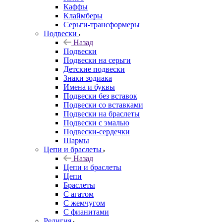
Каффы
Клаймберы
Серьги-трансформеры
Подвески
Назад
Подвески
Подвески на серьги
Детские подвески
Знаки зодиака
Имена и буквы
Подвески без вставок
Подвески со вставками
Подвески на браслеты
Подвески с эмалью
Подвески-сердечки
Шармы
Цепи и браслеты
Назад
Цепи и браслеты
Цепи
Браслеты
С агатом
С жемчугом
С фианитами
Религия