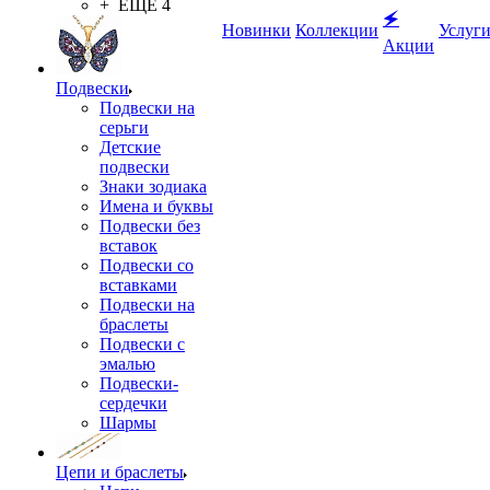
+ ЕЩЕ 4
🗲
Новинки
Коллекции
Услуг
Акции
Подвески
Подвески на
серьги
Детские
подвески
Знаки зодиака
Имена и буквы
Подвески без
вставок
Подвески со
вставками
Подвески на
браслеты
Подвески с
эмалью
Подвески-
сердечки
Шармы
Цепи и браслеты