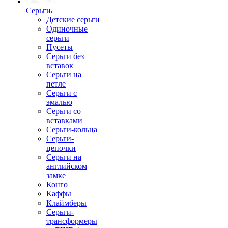
Серьги
Детские серьги
Одиночные
серьги
Пусеты
Серьги без
вставок
Серьги на
петле
Серьги с
эмалью
Серьги со
вставками
Серьги-кольца
Серьги-
цепочки
Серьги на
английском
замке
Конго
Каффы
Клаймберы
Серьги-
трансформеры