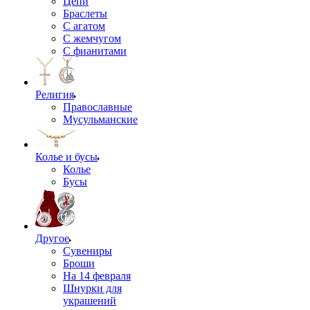
Цепи
Браслеты
С агатом
С жемчугом
С фианитами
Религия
Православные
Мусульманские
Колье и бусы
Колье
Бусы
Другое
Сувениры
Броши
На 14 февраля
Шнурки для
украшений