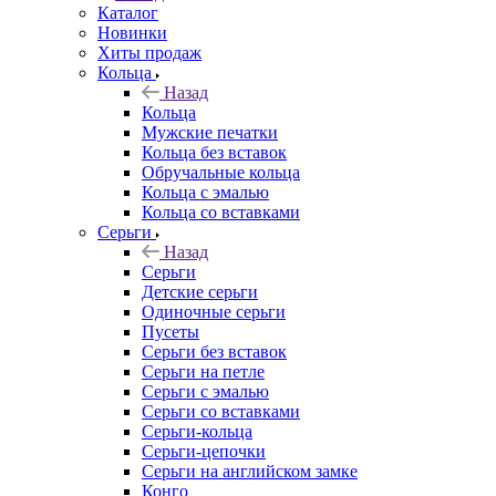
Каталог
Новинки
Хиты продаж
Кольца
Назад
Кольца
Мужские печатки
Кольца без вставок
Обручальные кольца
Кольца с эмалью
Кольца со вставками
Серьги
Назад
Серьги
Детские серьги
Одиночные серьги
Пусеты
Серьги без вставок
Серьги на петле
Серьги с эмалью
Серьги со вставками
Серьги-кольца
Серьги-цепочки
Серьги на английском замке
Конго