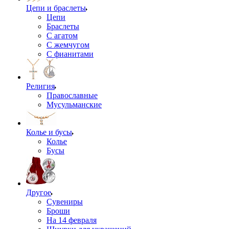
Цепи и браслеты
Цепи
Браслеты
С агатом
С жемчугом
С фианитами
Религия
Православные
Мусульманские
Колье и бусы
Колье
Бусы
Другое
Сувениры
Броши
На 14 февраля