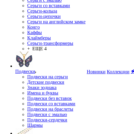
Серьги с эмалью
Серьги со вставками
Серьги-кольца
Серьги-цепочки
Серьги на английском замке
Конго
Каффы
Клаймберы
Серьги-трансформеры
+ ЕЩЕ 4
Подвески

Новинки
Коллекции
Подвески на серьги
Детские подвески
Знаки зодиака
Имена и буквы
Подвески без вставок
Подвески со вставками
Подвески на браслеты
Подвески с эмалью
Подвески-сердечки
Шармы