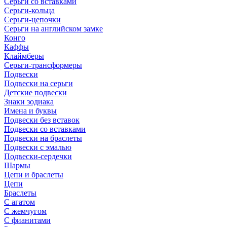
Серьги со вставками
Серьги-кольца
Серьги-цепочки
Серьги на английском замке
Конго
Каффы
Клаймберы
Серьги-трансформеры
Подвески
Подвески на серьги
Детские подвески
Знаки зодиака
Имена и буквы
Подвески без вставок
Подвески со вставками
Подвески на браслеты
Подвески с эмалью
Подвески-сердечки
Шармы
Цепи и браслеты
Цепи
Браслеты
С агатом
С жемчугом
С фианитами