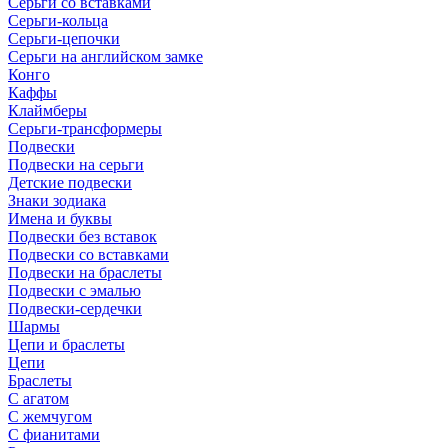
Серьги со вставками
Серьги-кольца
Серьги-цепочки
Серьги на английском замке
Конго
Каффы
Клаймберы
Серьги-трансформеры
Подвески
Подвески на серьги
Детские подвески
Знаки зодиака
Имена и буквы
Подвески без вставок
Подвески со вставками
Подвески на браслеты
Подвески с эмалью
Подвески-сердечки
Шармы
Цепи и браслеты
Цепи
Браслеты
С агатом
С жемчугом
С фианитами