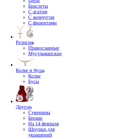
Цепи
Браслеты
С агатом
С жемчугом
С фианитами
Религия
Православные
Мусульманские
Колье и бусы
Колье
Бусы
Другое
Сувениры
Броши
На 14 февраля
Шнурки для
украшений