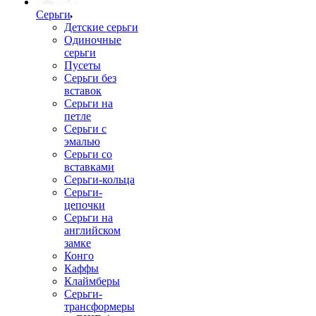
Серьги
Детские серьги
Одиночные
серьги
Пусеты
Серьги без
вставок
Серьги на
петле
Серьги с
эмалью
Серьги со
вставками
Серьги-кольца
Серьги-
цепочки
Серьги на
английском
замке
Конго
Каффы
Клаймберы
Серьги-
трансформеры