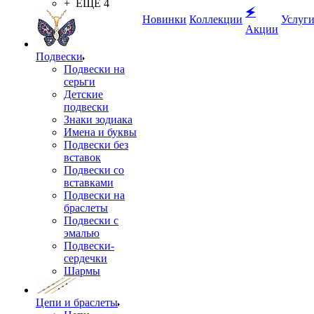
+ ЕЩЕ 4
🗲
Новинки
Коллекции
Услуг
Акции
Подвески
Подвески на
серьги
Детские
подвески
Знаки зодиака
Имена и буквы
Подвески без
вставок
Подвески со
вставками
Подвески на
браслеты
Подвески с
эмалью
Подвески-
сердечки
Шармы
Цепи и браслеты