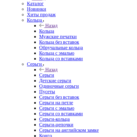
Каталог
Новинки
Хиты продаж
Кольца
Назад
Кольца
Мужские печатки
Кольца без вставок
Обручальные кольца
Кольца с эмалью
Кольца со вставками
Серьги
Назад
Серьги
Детские серьги
Одиночные серьги
Пусеты
Серьги без вставок
Серьги на петле
Серьги с эмалью
Серьги со вставками
Серьги-кольца
Серьги-цепочки
Серьги на английском замке
Конго