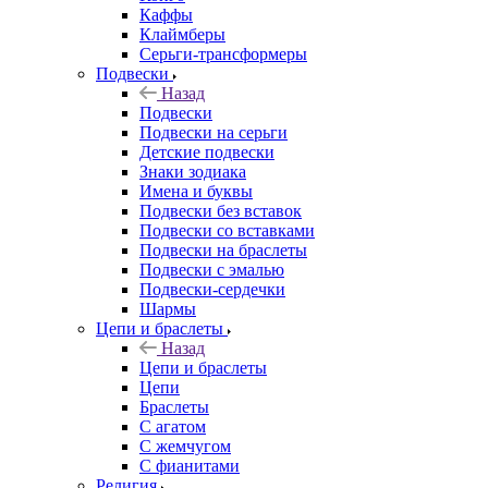
Каффы
Клаймберы
Серьги-трансформеры
Подвески
Назад
Подвески
Подвески на серьги
Детские подвески
Знаки зодиака
Имена и буквы
Подвески без вставок
Подвески со вставками
Подвески на браслеты
Подвески с эмалью
Подвески-сердечки
Шармы
Цепи и браслеты
Назад
Цепи и браслеты
Цепи
Браслеты
С агатом
С жемчугом
С фианитами
Религия