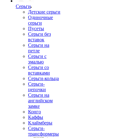
Серьги
Детские серьги
Одиночные
серьги
Пусеты
Серьги без
вставок
Серьги на
петле
Серьги с
эмалью
Серьги со
вставками
Серьги-кольца
Серьги-
цепочки
Серьги на
английском
замке
Конго
Каффы
Клаймберы
Серьги-
трансформеры