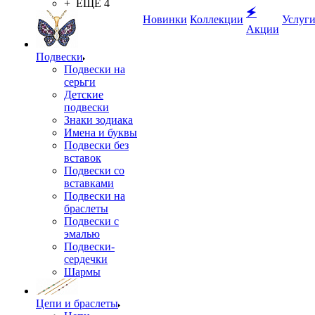
+ ЕЩЕ 4
🗲
Новинки
Коллекции
Услуг
Акции
Подвески
Подвески на
серьги
Детские
подвески
Знаки зодиака
Имена и буквы
Подвески без
вставок
Подвески со
вставками
Подвески на
браслеты
Подвески с
эмалью
Подвески-
сердечки
Шармы
Цепи и браслеты