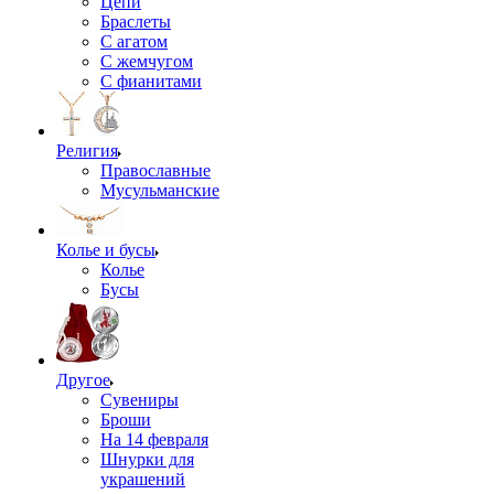
Цепи
Браслеты
С агатом
С жемчугом
С фианитами
Религия
Православные
Мусульманские
Колье и бусы
Колье
Бусы
Другое
Сувениры
Броши
На 14 февраля
Шнурки для
украшений