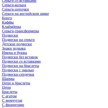
Серьги со вставками
Серьги-кольца
Серьги-цепочки
Серьги на английском замке
Конго
Каффы
Клаймберы
Серьги-трансформеры
Подвески
Подвески на серьги
Детские подвески
Знаки зодиака
Имена и буквы
Подвески без вставок
Подвески со вставками
Подвески на браслеты
Подвески с эмалью
Подвески-сердечки
Шармы
Цепи и браслеты
Цепи
Браслеты
С агатом
С жемчугом
С фианитами