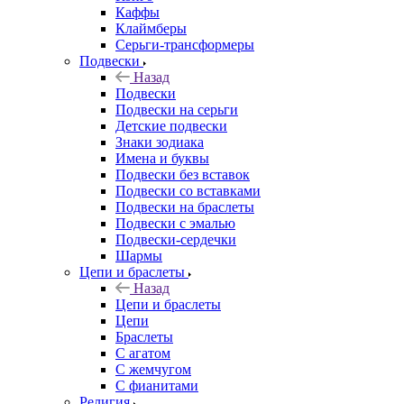
Каффы
Клаймберы
Серьги-трансформеры
Подвески
Назад
Подвески
Подвески на серьги
Детские подвески
Знаки зодиака
Имена и буквы
Подвески без вставок
Подвески со вставками
Подвески на браслеты
Подвески с эмалью
Подвески-сердечки
Шармы
Цепи и браслеты
Назад
Цепи и браслеты
Цепи
Браслеты
С агатом
С жемчугом
С фианитами
Религия