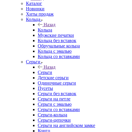
Каталог
Новинки
Хиты продаж
Кольца
Назад
Кольца
Мужские печатки
Кольца без вставок
Обручальные кольца
Кольца с эмалью
Кольца со вставками
Серьги
Назад
Серьги
Детские серьги
Одиночные серьги
Пусеты
Серьги без вставок
Серьги на петле
Серьги с эмалью
Серьги со вставками
Серьги-кольца
Серьги-цепочки
Серьги на английском замке
Конго