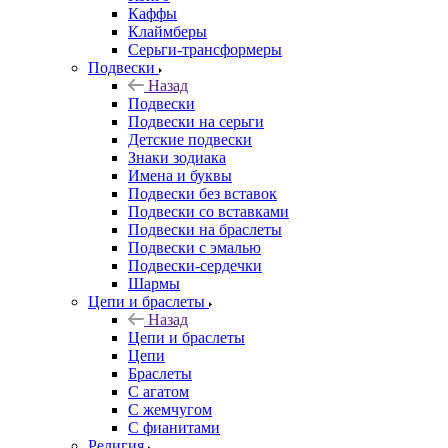
Каффы
Клаймберы
Серьги-трансформеры
Подвески
Назад
Подвески
Подвески на серьги
Детские подвески
Знаки зодиака
Имена и буквы
Подвески без вставок
Подвески со вставками
Подвески на браслеты
Подвески с эмалью
Подвески-сердечки
Шармы
Цепи и браслеты
Назад
Цепи и браслеты
Цепи
Браслеты
С агатом
С жемчугом
С фианитами
Религия