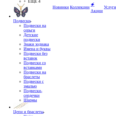
+ ЕЩЕ 4
🗲
Новинки
Коллекции
Услуг
Акции
Подвески
Подвески на
серьги
Детские
подвески
Знаки зодиака
Имена и буквы
Подвески без
вставок
Подвески со
вставками
Подвески на
браслеты
Подвески с
эмалью
Подвески-
сердечки
Шармы
Цепи и браслеты