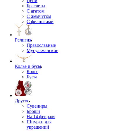
Цепи
Браслеты
С агатом
С жемчугом
С фианитами
Религия
Православные
Мусульманские
Колье и бусы
Колье
Бусы
Другое
Сувениры
Броши
На 14 февраля
Шнурки для
украшений