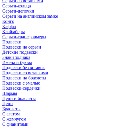
Серьги со вставками
Серьги-кольца
Серьги-цепочки
Серьги на английском замке
Конго
Каффы
Клаймберы
Серьги-трансформеры
Подвески
Подвески на серьги
Детские подвески
Знаки зодиака
Имена и буквы
Подвески без вставок
Подвески со вставками
Подвески на браслеты
Подвески с эмалью
Подвески-сердечки
Шармы
Цепи и браслеты
Цепи
Браслеты
С агатом
С жемчугом
С фианитами