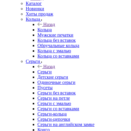
Каталог
Новинки
Хиты продаж
Кольца
Назад
Кольца
Мужские печатки
Кольца без вставок
Обручальные кольца
Кольца с эмалью
Кольца со вставками
Серьги
Назад
Серьги
Детские серьги
Одиночные серьги
Пусеты
Серьги без вставок
Серьги на петле
Серьги с эмалью
Серьги со вставками
Серьги-кольца
Серьги-цепочки
Серьги на английском замке
Конго