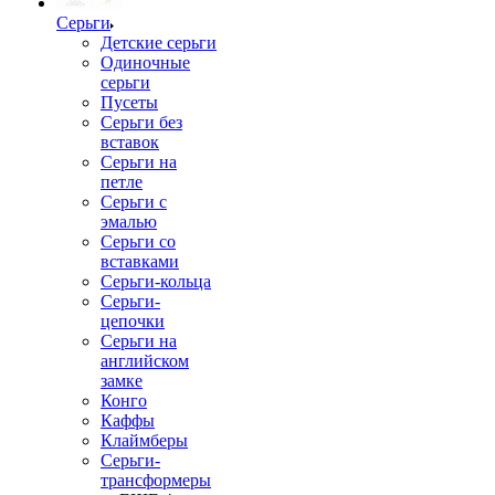
Серьги
Детские серьги
Одиночные
серьги
Пусеты
Серьги без
вставок
Серьги на
петле
Серьги с
эмалью
Серьги со
вставками
Серьги-кольца
Серьги-
цепочки
Серьги на
английском
замке
Конго
Каффы
Клаймберы
Серьги-
трансформеры