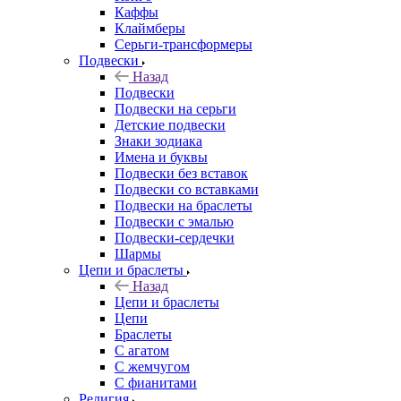
Каффы
Клаймберы
Серьги-трансформеры
Подвески
Назад
Подвески
Подвески на серьги
Детские подвески
Знаки зодиака
Имена и буквы
Подвески без вставок
Подвески со вставками
Подвески на браслеты
Подвески с эмалью
Подвески-сердечки
Шармы
Цепи и браслеты
Назад
Цепи и браслеты
Цепи
Браслеты
С агатом
С жемчугом
С фианитами
Религия