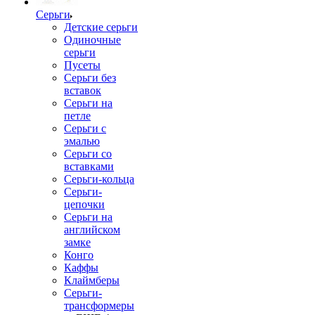
Серьги
Детские серьги
Одиночные
серьги
Пусеты
Серьги без
вставок
Серьги на
петле
Серьги с
эмалью
Серьги со
вставками
Серьги-кольца
Серьги-
цепочки
Серьги на
английском
замке
Конго
Каффы
Клаймберы
Серьги-
трансформеры