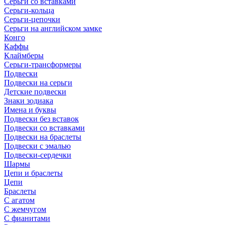
Серьги со вставками
Серьги-кольца
Серьги-цепочки
Серьги на английском замке
Конго
Каффы
Клаймберы
Серьги-трансформеры
Подвески
Подвески на серьги
Детские подвески
Знаки зодиака
Имена и буквы
Подвески без вставок
Подвески со вставками
Подвески на браслеты
Подвески с эмалью
Подвески-сердечки
Шармы
Цепи и браслеты
Цепи
Браслеты
С агатом
С жемчугом
С фианитами