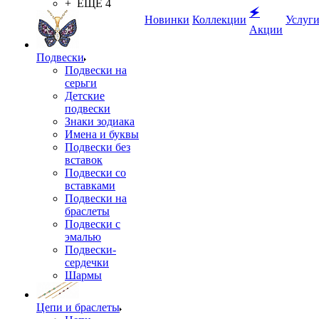
+ ЕЩЕ 4
🗲
Новинки
Коллекции
Услуг
Акции
Подвески
Подвески на
серьги
Детские
подвески
Знаки зодиака
Имена и буквы
Подвески без
вставок
Подвески со
вставками
Подвески на
браслеты
Подвески с
эмалью
Подвески-
сердечки
Шармы
Цепи и браслеты