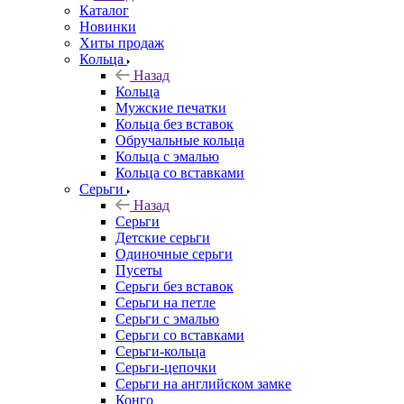
Каталог
Новинки
Хиты продаж
Кольца
Назад
Кольца
Мужские печатки
Кольца без вставок
Обручальные кольца
Кольца с эмалью
Кольца со вставками
Серьги
Назад
Серьги
Детские серьги
Одиночные серьги
Пусеты
Серьги без вставок
Серьги на петле
Серьги с эмалью
Серьги со вставками
Серьги-кольца
Серьги-цепочки
Серьги на английском замке
Конго