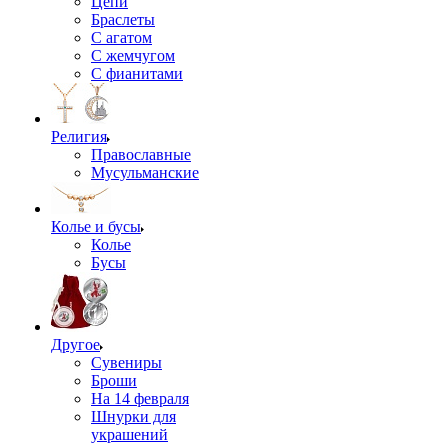
Цепи
Браслеты
С агатом
С жемчугом
С фианитами
Религия
Православные
Мусульманские
Колье и бусы
Колье
Бусы
Другое
Сувениры
Броши
На 14 февраля
Шнурки для
украшений