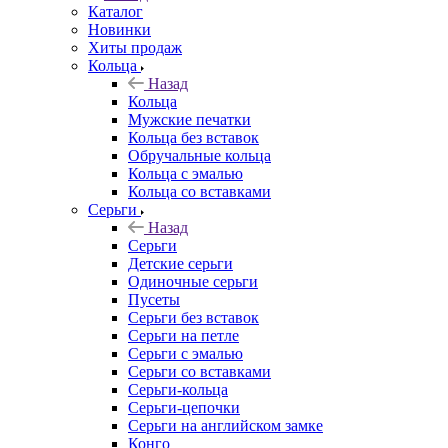
Каталог
Новинки
Хиты продаж
Кольца
Назад
Кольца
Мужские печатки
Кольца без вставок
Обручальные кольца
Кольца с эмалью
Кольца со вставками
Серьги
Назад
Серьги
Детские серьги
Одиночные серьги
Пусеты
Серьги без вставок
Серьги на петле
Серьги с эмалью
Серьги со вставками
Серьги-кольца
Серьги-цепочки
Серьги на английском замке
Конго