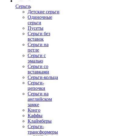
Серьги
Детские серьги
Одиночные
серьги
Пусеты
Серьги без
вставок
Серьги на
петле
Серьги с
эмалью
Серьги со
вставками
Серьги-кольца
Серьги-
цепочки
Серьги на
английском
замке
Конго
Каффы
Клаймберы
Серьги-
трансформеры