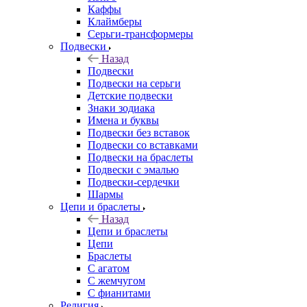
Каффы
Клаймберы
Серьги-трансформеры
Подвески
Назад
Подвески
Подвески на серьги
Детские подвески
Знаки зодиака
Имена и буквы
Подвески без вставок
Подвески со вставками
Подвески на браслеты
Подвески с эмалью
Подвески-сердечки
Шармы
Цепи и браслеты
Назад
Цепи и браслеты
Цепи
Браслеты
С агатом
С жемчугом
С фианитами
Религия