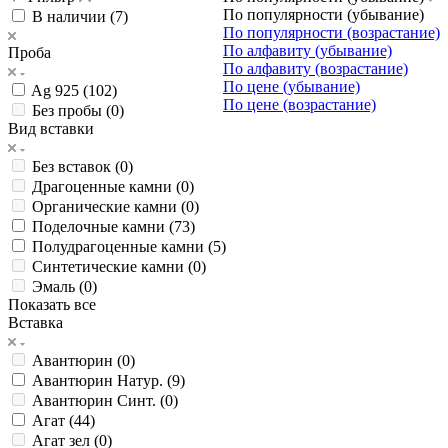
По популярности (убывание)
В наличии (
7
)
По популярности (возрастание)
По алфавиту (убывание)
Проба
По алфавиту (возрастание)
По цене (убывание)
Ag 925 (
102
)
По цене (возрастание)
Без пробы (
0
)
Вид вставки
Без вставок (
0
)
Драгоценные камни (
0
)
Органические камни (
0
)
Поделочные камни (
73
)
Полудрагоценные камни (
5
)
Синтетические камни (
0
)
Эмаль (
0
)
Показать все
Вставка
Авантюрин (
0
)
Авантюрин Натур. (
9
)
Авантюрин Синт. (
0
)
Агат (
44
)
Агат зел (
0
)