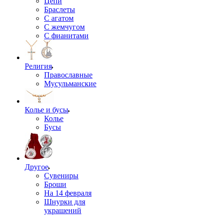
Цепи
Браслеты
С агатом
С жемчугом
С фианитами
Религия
Православные
Мусульманские
Колье и бусы
Колье
Бусы
Другое
Сувениры
Броши
На 14 февраля
Шнурки для
украшений