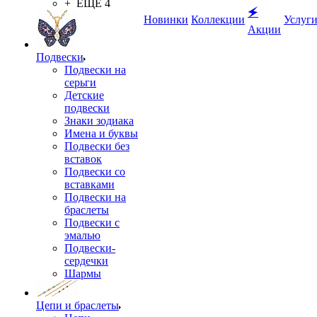
+ ЕЩЕ 4
🗲
Новинки
Коллекции
Услуг
Акции
Подвески
Подвески на
серьги
Детские
подвески
Знаки зодиака
Имена и буквы
Подвески без
вставок
Подвески со
вставками
Подвески на
браслеты
Подвески с
эмалью
Подвески-
сердечки
Шармы
Цепи и браслеты