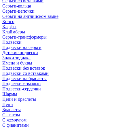
Серьги со вставками
Серьги-кольца
Серьги-цепочки
Серьги на английском замке
Конго
Каффы
Клаймберы
Серьги-трансформеры
Подвески
Подвески на серьги
Детские подвески
Знаки зодиака
Имена и буквы
Подвески без вставок
Подвески со вставками
Подвески на браслеты
Подвески с эмалью
Подвески-сердечки
Шармы
Цепи и браслеты
Цепи
Браслеты
С агатом
С жемчугом
С фианитами