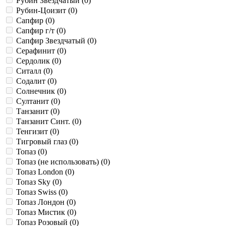
Рубин Звездчатый (
0
)
Рубин-Цоизит (
0
)
Сапфир (
0
)
Сапфир г/т (
0
)
Сапфир Звездчатый (
0
)
Серафинит (
0
)
Сердолик (
0
)
Ситалл (
0
)
Содалит (
0
)
Солнечник (
0
)
Султанит (
0
)
Танзанит (
0
)
Танзанит Синт. (
0
)
Тенгизит (
0
)
Тигровый глаз (
0
)
Топаз (
0
)
Топаз (не использовать) (
0
)
Топаз London (
0
)
Топаз Sky (
0
)
Топаз Swiss (
0
)
Топаз Лондон (
0
)
Топаз Мистик (
0
)
Топаз Розовый (
0
)