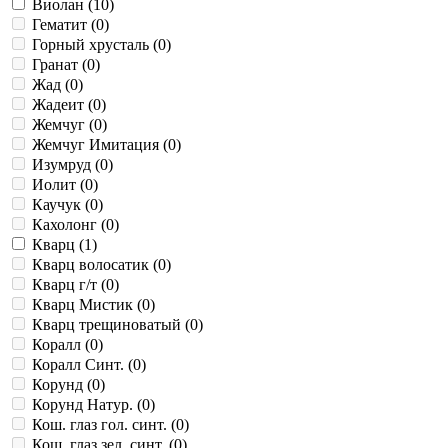
Виолан (
10
)
Гематит (
0
)
Горный хрусталь (
0
)
Гранат (
0
)
Жад (
0
)
Жадеит (
0
)
Жемчуг (
0
)
Жемчуг Имитация (
0
)
Изумруд (
0
)
Иолит (
0
)
Каучук (
0
)
Кахолонг (
0
)
Кварц (
1
)
Кварц волосатик (
0
)
Кварц г/т (
0
)
Кварц Мистик (
0
)
Кварц трещиноватый (
0
)
Коралл (
0
)
Коралл Синт. (
0
)
Корунд (
0
)
Корунд Натур. (
0
)
Кош. глаз гол. синт. (
0
)
Кош. глаз зел. синт. (
0
)