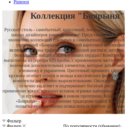
Pinterest
Коллекция "Боярыня"
Русский стиль - самобытный, красочный, богатый не оставил
наших дизайнеров равнодушными! Представляем вашему
вниманию коллекцию стильных и самобытных ювелирных
украшений «Боярыня». Визитной карточкой коллекции
являются мотивы традиционной русской росписи, которая,
безусловно, найдет отклик в ваших сердцах! Комплекты
выполнены из серебра 925 пробы, с применением частичного
золочения дополнительных элементов, которые добавляют
изюминку в украшения. Цветочный орнамент, словно
кружево огибает серьги и кольца классических форм, делая
комплекты достаточно выразительными. Оксидирование
отлично выделяет и подчеркивает богатый рисунок, а
применение ярких, крупных вставок огранки кабошон-все это
и есть русский стиль в новом прочтении. Коллекция
«Боярыня» - это поклонение традициям нашей Родины,
попытка художественно осмыслить ее богатое духовное
наследие!
Фильтр
Фильтр
По популярности (убывание)