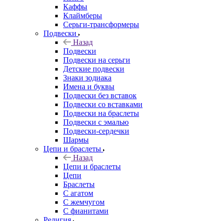
Каффы
Клаймберы
Серьги-трансформеры
Подвески
Назад
Подвески
Подвески на серьги
Детские подвески
Знаки зодиака
Имена и буквы
Подвески без вставок
Подвески со вставками
Подвески на браслеты
Подвески с эмалью
Подвески-сердечки
Шармы
Цепи и браслеты
Назад
Цепи и браслеты
Цепи
Браслеты
С агатом
С жемчугом
С фианитами
Религия