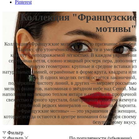
Pinterest
Коллекция "Французские
мотивы"
Коллекция «Французские мотивы» — это признание в любви
Парижу, его утончённой небрежности и умению носить
красоту с неподражаемой лёгкостью. В каждом украшении
серебряная петля, словно изящный росчерк пера, дополняет
драгоценную геометрию: крупные и средние вставки из
натуральных камней, огранённые в форме круга, квадрата или
шара. В одних моделях петля остаётся лаконичной,
подчёркивая чистоту линий, в других — мерцает россыпью
мелких фианитов, напоминая о звёздном небе над Сеной. Мы
наполнили коллекцию теплом янтаря и сердолика, прозрачной
свежестью горного хрусталя, благородным сиянием жемчуга
и глубиной редких минералов — серафинита и чароита.
«Французские мотивы» — это украшения для женщин,
которые всегда остаются в центре внимания благодаря своему
безупречному вкусу.
Фильтр
Фильтр
По популярности (убывание)