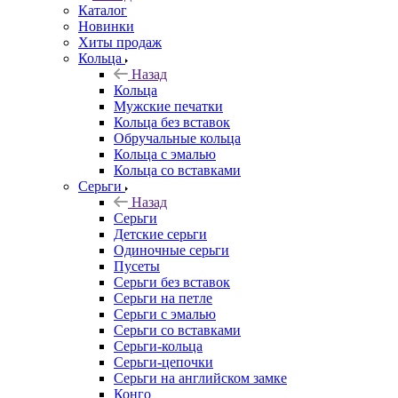
Каталог
Новинки
Хиты продаж
Кольца
Назад
Кольца
Мужские печатки
Кольца без вставок
Обручальные кольца
Кольца с эмалью
Кольца со вставками
Серьги
Назад
Серьги
Детские серьги
Одиночные серьги
Пусеты
Серьги без вставок
Серьги на петле
Серьги с эмалью
Серьги со вставками
Серьги-кольца
Серьги-цепочки
Серьги на английском замке
Конго