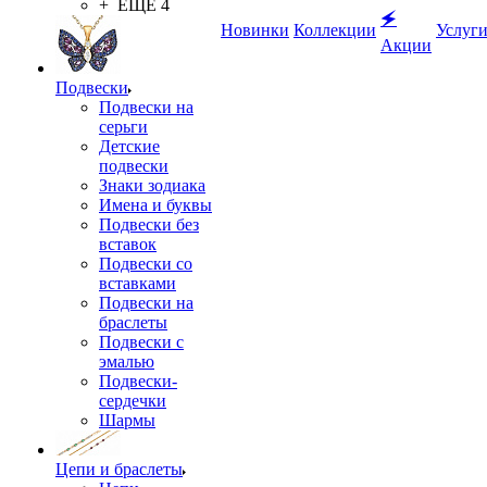
+ ЕЩЕ 4
🗲
Новинки
Коллекции
Услуг
Акции
Подвески
Подвески на
серьги
Детские
подвески
Знаки зодиака
Имена и буквы
Подвески без
вставок
Подвески со
вставками
Подвески на
браслеты
Подвески с
эмалью
Подвески-
сердечки
Шармы
Цепи и браслеты