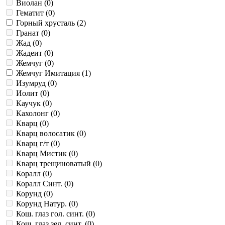
Виолан (
0
)
Гематит (
0
)
Горный хрусталь (
2
)
Гранат (
0
)
Жад (
0
)
Жадеит (
0
)
Жемчуг (
0
)
Жемчуг Имитация (
1
)
Изумруд (
0
)
Иолит (
0
)
Каучук (
0
)
Кахолонг (
0
)
Кварц (
0
)
Кварц волосатик (
0
)
Кварц г/т (
0
)
Кварц Мистик (
0
)
Кварц трещиноватый (
0
)
Коралл (
0
)
Коралл Синт. (
0
)
Корунд (
0
)
Корунд Натур. (
0
)
Кош. глаз гол. синт. (
0
)
Кош. глаз зел. синт. (
0
)