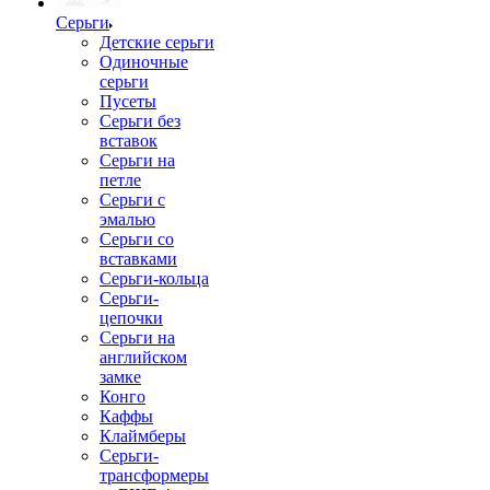
Серьги
Детские серьги
Одиночные
серьги
Пусеты
Серьги без
вставок
Серьги на
петле
Серьги с
эмалью
Серьги со
вставками
Серьги-кольца
Серьги-
цепочки
Серьги на
английском
замке
Конго
Каффы
Клаймберы
Серьги-
трансформеры