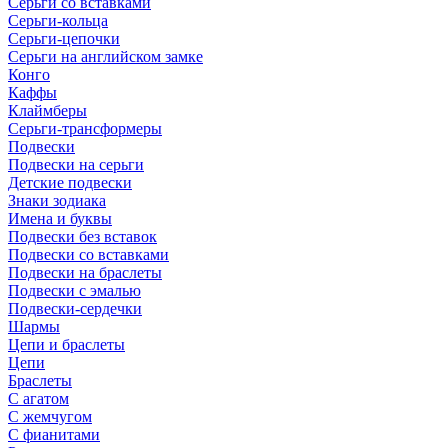
Серьги со вставками
Серьги-кольца
Серьги-цепочки
Серьги на английском замке
Конго
Каффы
Клаймберы
Серьги-трансформеры
Подвески
Подвески на серьги
Детские подвески
Знаки зодиака
Имена и буквы
Подвески без вставок
Подвески со вставками
Подвески на браслеты
Подвески с эмалью
Подвески-сердечки
Шармы
Цепи и браслеты
Цепи
Браслеты
С агатом
С жемчугом
С фианитами