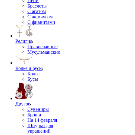
Цепи
Браслеты
С агатом
С жемчугом
С фианитами
Религия
Православные
Мусульманские
Колье и бусы
Колье
Бусы
Другое
Сувениры
Броши
На 14 февраля
Шнурки для
украшений