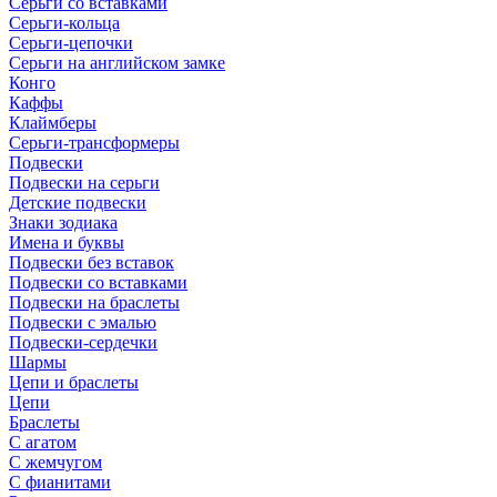
Серьги со вставками
Серьги-кольца
Серьги-цепочки
Серьги на английском замке
Конго
Каффы
Клаймберы
Серьги-трансформеры
Подвески
Подвески на серьги
Детские подвески
Знаки зодиака
Имена и буквы
Подвески без вставок
Подвески со вставками
Подвески на браслеты
Подвески с эмалью
Подвески-сердечки
Шармы
Цепи и браслеты
Цепи
Браслеты
С агатом
С жемчугом
С фианитами