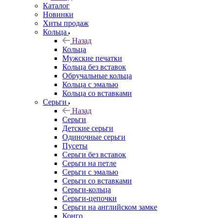
Каталог
Новинки
Хиты продаж
Кольца
Назад
Кольца
Мужские печатки
Кольца без вставок
Обручальные кольца
Кольца с эмалью
Кольца со вставками
Серьги
Назад
Серьги
Детские серьги
Одиночные серьги
Пусеты
Серьги без вставок
Серьги на петле
Серьги с эмалью
Серьги со вставками
Серьги-кольца
Серьги-цепочки
Серьги на английском замке
Конго