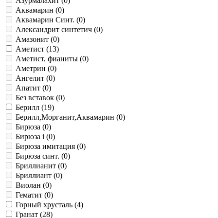
Азурмалахит (
0
)
Аквамарин (
0
)
Аквамарин Синт. (
0
)
Александрит синтетич (
0
)
Амазонит (
0
)
Аметист (
13
)
Аметист, фианиты (
0
)
Аметрин (
0
)
Ангелит (
0
)
Апатит (
0
)
Без вставок (
0
)
Берилл (
19
)
Берилл,Морганит,Аквамарин (
0
)
Бирюза (
0
)
Бирюза i (
0
)
Бирюза имитация (
0
)
Бирюза синт. (
0
)
Бриллианит (
0
)
Бриллиант (
0
)
Виолан (
0
)
Гематит (
0
)
Горный хрусталь (
4
)
Гранат (
28
)