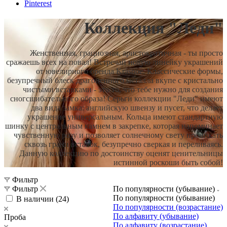
Pinterest
Коллекция "Леди"
Женственная, грациозная, аристократичная - ты просто
сражаешь всех на повал! Встречай новую линейку украшений
от ювелирного бренда Krasnoe. Классические формы,
безупречный блеск драгоценного металла вкупе с кристально
чистыми вставками - это то, что тебе нужно для создания
сногсшибательного образа! Серьги коллекции "Леди" имеют
два вида замка: английскую швензу и пусет, что делает
украшение универсальным. Кольца имеют стандартную
шинку с центральным камнем в закрепке, которая напоминает
чувственную розу и позволяет солнечному свету проникать
сквозь грани вставок, безупречно сверкая и переливаясь.
Данную коллекцию по достоинству оценят ценительницы
истинной роскоши быть собой!
Фильтр
Фильтр
По популярности (убывание)
По популярности (убывание)
В наличии (
24
)
По популярности (возрастание)
По алфавиту (убывание)
Проба
По алфавиту (возрастание)