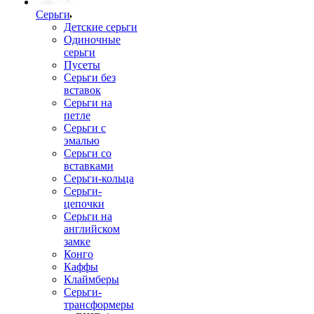
Серьги
Детские серьги
Одиночные
серьги
Пусеты
Серьги без
вставок
Серьги на
петле
Серьги с
эмалью
Серьги со
вставками
Серьги-кольца
Серьги-
цепочки
Серьги на
английском
замке
Конго
Каффы
Клаймберы
Серьги-
трансформеры