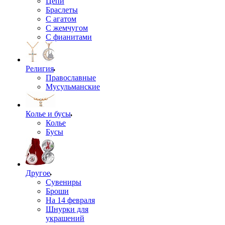
Цепи
Браслеты
С агатом
С жемчугом
С фианитами
Религия
Православные
Мусульманские
Колье и бусы
Колье
Бусы
Другое
Сувениры
Броши
На 14 февраля
Шнурки для
украшений