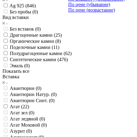
По цене (убывание)
Ag 925 (
846
)
По цене (возрастание)
Без пробы (
0
)
Вид вставки
Без вставок (
0
)
Драгоценные камни (
25
)
Органические камни (
8
)
Поделочные камни (
11
)
Полудрагоценные камни (
62
)
Синтетические камни (
476
)
Эмаль (
0
)
Показать все
Вставка
Авантюрин (
0
)
Авантюрин Натур. (
0
)
Авантюрин Синт. (
0
)
Агат (
22
)
Агат зел (
0
)
Агат ледяной (
0
)
Агат Моховой (
0
)
Азурит (
0
)