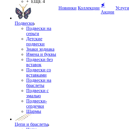
+ ЕЩЕ 4
🗲
Новинки
Коллекции
Услуг
Акции
Подвески
Подвески на
серьги
Детские
подвески
Знаки зодиака
Имена и буквы
Подвески без
вставок
Подвески со
вставками
Подвески на
браслеты
Подвески с
эмалью
Подвески-
сердечки
Шармы
Цепи и браслеты