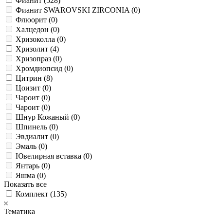
Фианит (
528
)
Фианит SWAROVSKI ZIRCONIA (
0
)
Флюорит (
0
)
Халцедон (
0
)
Хризоколла (
0
)
Хризолит (
4
)
Хризопраз (
0
)
Хромдиопсид (
0
)
Цитрин (
8
)
Цоизит (
0
)
Чароит (
0
)
Чароит (
0
)
Шнур Кожаный (
0
)
Шпинель (
0
)
Эвдиалит (
0
)
Эмаль (
0
)
Ювелирная вставка (
0
)
Янтарь (
0
)
Яшма (
0
)
Показать все
Комплект (
135
)
Тематика