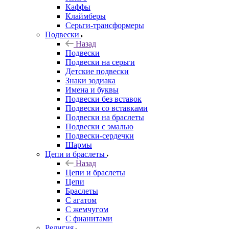
Каффы
Клаймберы
Серьги-трансформеры
Подвески
Назад
Подвески
Подвески на серьги
Детские подвески
Знаки зодиака
Имена и буквы
Подвески без вставок
Подвески со вставками
Подвески на браслеты
Подвески с эмалью
Подвески-сердечки
Шармы
Цепи и браслеты
Назад
Цепи и браслеты
Цепи
Браслеты
С агатом
С жемчугом
С фианитами
Религия