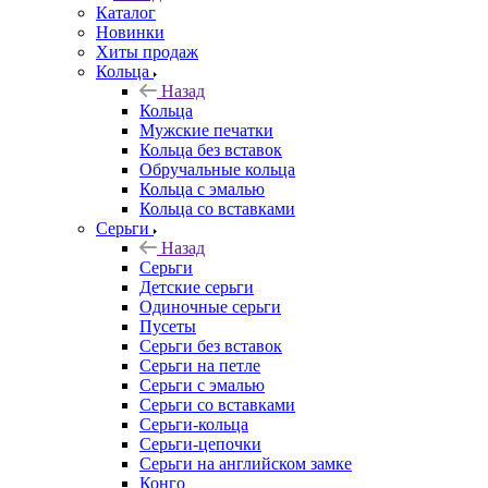
Каталог
Новинки
Хиты продаж
Кольца
Назад
Кольца
Мужские печатки
Кольца без вставок
Обручальные кольца
Кольца с эмалью
Кольца со вставками
Серьги
Назад
Серьги
Детские серьги
Одиночные серьги
Пусеты
Серьги без вставок
Серьги на петле
Серьги с эмалью
Серьги со вставками
Серьги-кольца
Серьги-цепочки
Серьги на английском замке
Конго