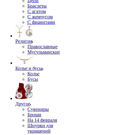
Цепи
Браслеты
С агатом
С жемчугом
С фианитами
Религия
Православные
Мусульманские
Колье и бусы
Колье
Бусы
Другое
Сувениры
Броши
На 14 февраля
Шнурки для
украшений