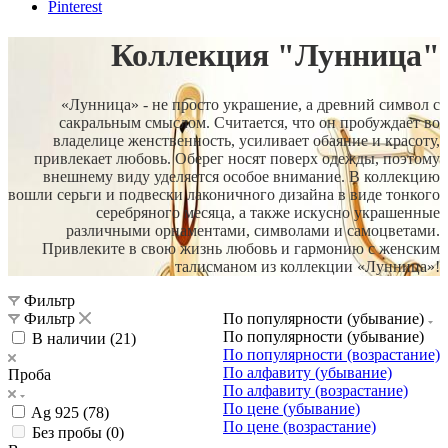
Pinterest
Коллекция "Лунница"
«Лунница» - не просто украшение, а древний символ с
сакральным смыслом. Считается, что он пробуждает во
владелице женственность, усиливает обаяние и красоту,
привлекает любовь. Оберег носят поверх одежды, поэтому
внешнему виду уделяется особое внимание. В коллекцию
вошли серьги и подвески лаконичного дизайна в виде тонкого
серебряного месяца, а также искусно украшенные
различными орнаментами, символами и самоцветами.
Привлеките в свою жизнь любовь и гармонию с женским
талисманом из коллекции «Лунница»!
Фильтр
Фильтр
По популярности (убывание)
По популярности (убывание)
В наличии (
21
)
По популярности (возрастание)
По алфавиту (убывание)
Проба
По алфавиту (возрастание)
По цене (убывание)
Ag 925 (
78
)
По цене (возрастание)
Без пробы (
0
)