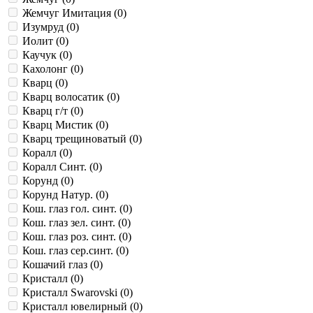
Жемчуг Имитация (
0
)
Изумруд (
0
)
Иолит (
0
)
Каучук (
0
)
Кахолонг (
0
)
Кварц (
0
)
Кварц волосатик (
0
)
Кварц г/т (
0
)
Кварц Мистик (
0
)
Кварц трещиноватый (
0
)
Коралл (
0
)
Коралл Синт. (
0
)
Корунд (
0
)
Корунд Натур. (
0
)
Кош. глаз гол. синт. (
0
)
Кош. глаз зел. синт. (
0
)
Кош. глаз роз. синт. (
0
)
Кош. глаз сер.синт. (
0
)
Кошачий глаз (
0
)
Кристалл (
0
)
Кристалл Swarovski (
0
)
Кристалл ювелирный (
0
)