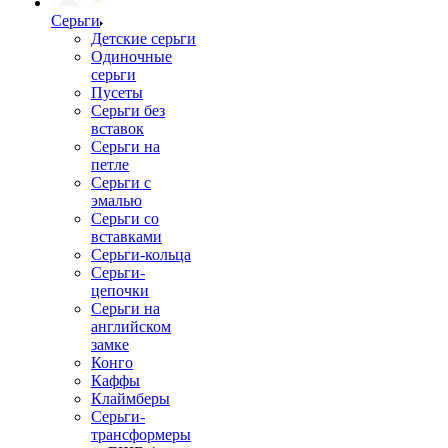
Серьги
Детские серьги
Одиночные
серьги
Пусеты
Серьги без
вставок
Серьги на
петле
Серьги с
эмалью
Серьги со
вставками
Серьги-кольца
Серьги-
цепочки
Серьги на
английском
замке
Конго
Каффы
Клаймберы
Серьги-
трансформеры