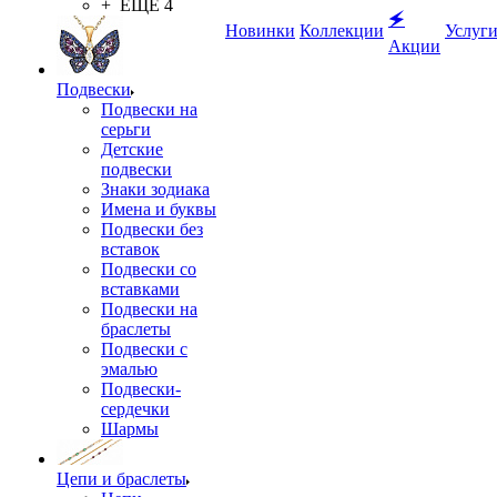
+ ЕЩЕ 4
🗲
Новинки
Коллекции
Услуг
Акции
Подвески
Подвески на
серьги
Детские
подвески
Знаки зодиака
Имена и буквы
Подвески без
вставок
Подвески со
вставками
Подвески на
браслеты
Подвески с
эмалью
Подвески-
сердечки
Шармы
Цепи и браслеты