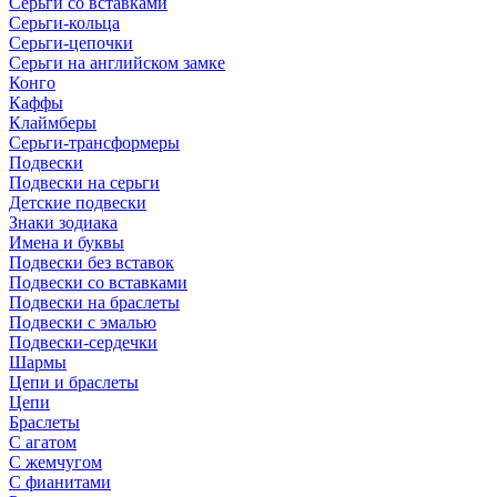
Серьги со вставками
Серьги-кольца
Серьги-цепочки
Серьги на английском замке
Конго
Каффы
Клаймберы
Серьги-трансформеры
Подвески
Подвески на серьги
Детские подвески
Знаки зодиака
Имена и буквы
Подвески без вставок
Подвески со вставками
Подвески на браслеты
Подвески с эмалью
Подвески-сердечки
Шармы
Цепи и браслеты
Цепи
Браслеты
С агатом
С жемчугом
С фианитами