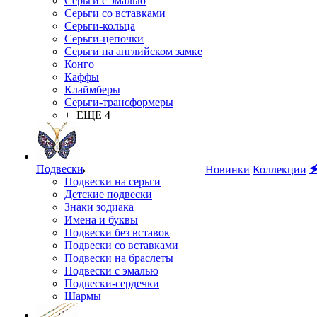
Серьги с эмалью
Серьги со вставками
Серьги-кольца
Серьги-цепочки
Серьги на английском замке
Конго
Каффы
Клаймберы
Серьги-трансформеры
+ ЕЩЕ 4
Подвески

Новинки
Коллекции
Подвески на серьги
Детские подвески
Знаки зодиака
Имена и буквы
Подвески без вставок
Подвески со вставками
Подвески на браслеты
Подвески с эмалью
Подвески-сердечки
Шармы