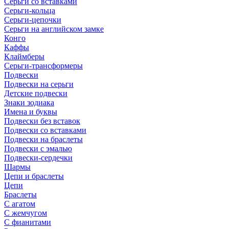
Серьги со вставками
Серьги-кольца
Серьги-цепочки
Серьги на английском замке
Конго
Каффы
Клаймберы
Серьги-трансформеры
Подвески
Подвески на серьги
Детские подвески
Знаки зодиака
Имена и буквы
Подвески без вставок
Подвески со вставками
Подвески на браслеты
Подвески с эмалью
Подвески-сердечки
Шармы
Цепи и браслеты
Цепи
Браслеты
С агатом
С жемчугом
С фианитами