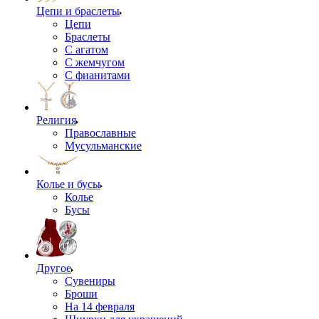
Цепи и браслеты
Цепи
Браслеты
С агатом
С жемчугом
С фианитами
Религия
Православные
Мусульманские
Колье и бусы
Колье
Бусы
Другое
Сувениры
Броши
На 14 февраля