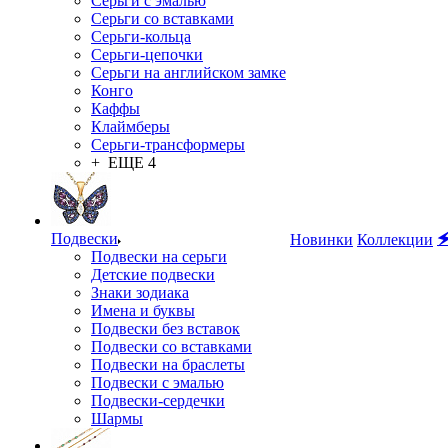
Серьги с эмалью
Серьги со вставками
Серьги-кольца
Серьги-цепочки
Серьги на английском замке
Конго
Каффы
Клаймберы
Серьги-трансформеры
+ ЕЩЕ 4
Подвески

Новинки
Коллекции
Подвески на серьги
Детские подвески
Знаки зодиака
Имена и буквы
Подвески без вставок
Подвески со вставками
Подвески на браслеты
Подвески с эмалью
Подвески-сердечки
Шармы