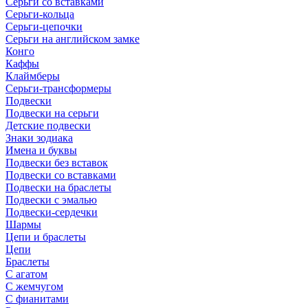
Серьги со вставками
Серьги-кольца
Серьги-цепочки
Серьги на английском замке
Конго
Каффы
Клаймберы
Серьги-трансформеры
Подвески
Подвески на серьги
Детские подвески
Знаки зодиака
Имена и буквы
Подвески без вставок
Подвески со вставками
Подвески на браслеты
Подвески с эмалью
Подвески-сердечки
Шармы
Цепи и браслеты
Цепи
Браслеты
С агатом
С жемчугом
С фианитами