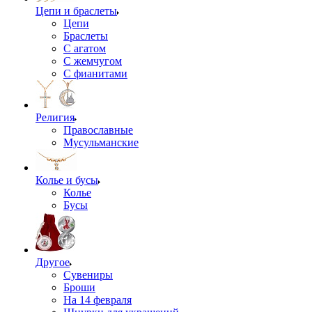
Цепи и браслеты
Цепи
Браслеты
С агатом
С жемчугом
С фианитами
Религия
Православные
Мусульманские
Колье и бусы
Колье
Бусы
Другое
Сувениры
Броши
На 14 февраля